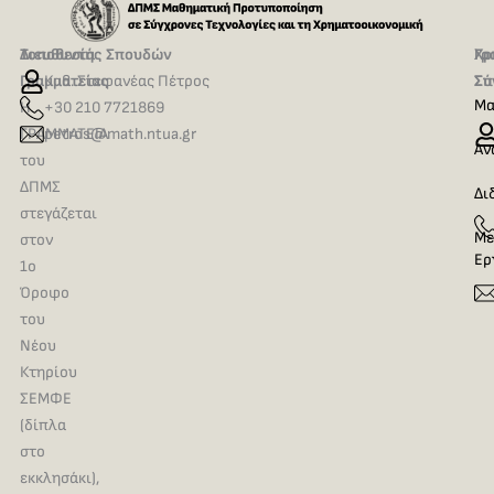
Τοποθεσία
Διευθυντής Σπουδών
Γρ
Χρ
Γραμματείας
Καθ. Στεφανέας Πέτρος
Σπ
Σύ
Μα
Η
+30 210 7721869
ΓΡΑΜΜΑΤΕΙΑ
petros@math.ntua.gr
Αν
του
ΔΠΜΣ
Δι
στεγάζεται
Με
στον
Ερ
1ο
Όροφο
του
Νέου
Κτηρίου
ΣΕΜΦΕ
(δίπλα
στο
εκκλησάκι),