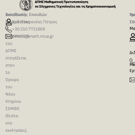
Τοποθεσία
Διευθυντής Σπουδών
Γρ
Χρ
Γραμματείας
Καθ. Στεφανέας Πέτρος
Σπ
Σύ
Μα
Η
+30 210 7721869
ΓΡΑΜΜΑΤΕΙΑ
petros@math.ntua.gr
Αν
του
ΔΠΜΣ
Δι
στεγάζεται
Με
στον
Ερ
1ο
Όροφο
του
Νέου
Κτηρίου
ΣΕΜΦΕ
(δίπλα
στο
εκκλησάκι),