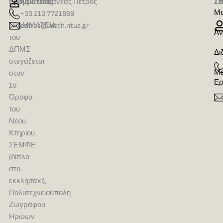
Γραμματείας
Καθ. Στεφανέας Πέτρος
Σ
Σύ
Μα
Η
+30 210 7721869
ΓΡΑΜΜΑΤΕΙΑ
petros@math.ntua.gr
Αν
του
ΔΠΜΣ
Δι
στεγάζεται
Με
στον
Ερ
1ο
Όροφο
του
Νέου
Κτηρίου
ΣΕΜΦΕ
(δίπλα
στο
εκκλησάκι),
Πολυτεχνειούπολη
Ζωγράφου
Ηρώων