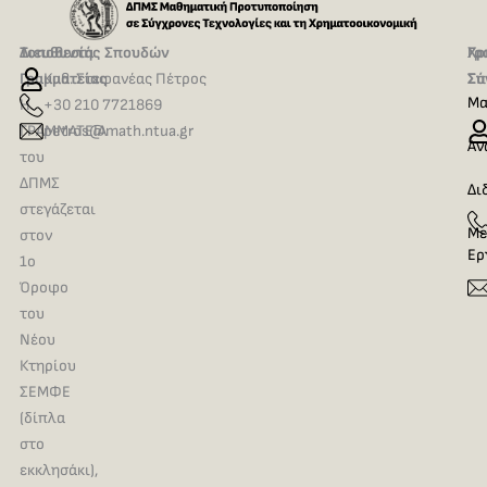
Τοποθεσία
Διευθυντής Σπουδών
Γρ
Χρ
Γραμματείας
Καθ. Στεφανέας Πέτρος
Σπ
Σύ
Μα
Η
+30 210 7721869
ΓΡΑΜΜΑΤΕΙΑ
petros@math.ntua.gr
Αν
του
ΔΠΜΣ
Δι
στεγάζεται
Με
στον
Ερ
1ο
Όροφο
του
Νέου
Κτηρίου
ΣΕΜΦΕ
(δίπλα
στο
εκκλησάκι),