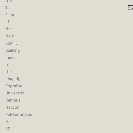
the
1st
Floor
of
the
New
SEMFE
Building
(next
to
the
chapel),
Zografou
University
Campus
Heroon
Polytechneiou
9,
P.C.