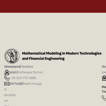
Secretariat
Director of Studies
Se
Us
Location
Prof. Stefaneas Petros
Li
Co
The
+30 210 772 1869
SECRETARIAT
petros@math.ntua.gr
Ma
is
Th
located
on