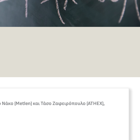
Νάκο (Metlen) και Τάσο Ζαφειρόπουλο (ATHEX),