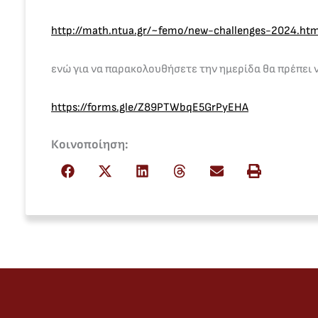
http://math.ntua.gr/~femo/new-challenges-2024.htm
ενώ για να παρακολουθήσετε την ημερίδα θα πρέπει 
https://forms.gle/Z89PTWbqE5GrPyEHA
Κοινοποίηση: