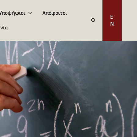
Υποψήφιοι
Απόφοιτοι
E
N
νία