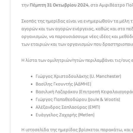
την
Πέμπτη 31 Οκτωβρίου 2024
, στο Αμφιθέατρο Πο
Σκοπός της ημερίδας είναι να ενημερωθούν τα μέλη 
αγορών και των αγορών ενέργειας, καθώς και στο πε
οργανισμών, να παρουσιάσουμε νέες ιδέες και μεθόδ
των εταιριών και των οργανισμών που δραστηριοποιο
Η λίστα των ομιλητριών/ητών περιλαμβάνει τις/ους ε
Γιώργος Χριστοδουλάκης (U. Manchester)
Βασίλης Γκουντής (ΑΔΜΗΕ)
Βασιλική Λαζαράκου (Επιτροπή Κεφαλαιαγορά
Γιώργος Παπαθεοδώρου (Joule & Wootis)
Αλέξανδρος Σαπλαούρας (ΕΜΠ)
Ευάγγελος Ζαχαρής (Metlen)
Η ιστοσελίδα της ημερίδας βρίσκεται παρακάτω, και ε